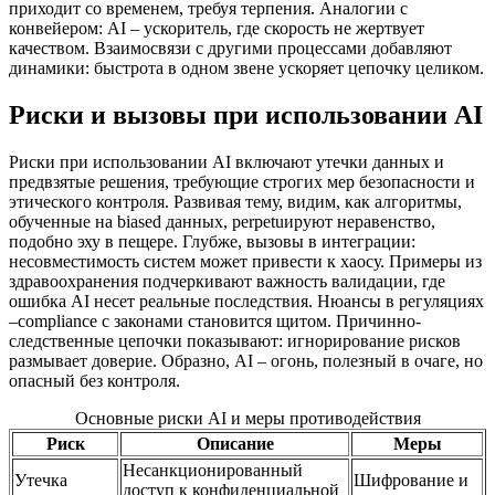
приходит со временем, требуя терпения. Аналогии с
конвейером: AI – ускоритель, где скорость не жертвует
качеством. Взаимосвязи с другими процессами добавляют
динамики: быстрота в одном звене ускоряет цепочку целиком.
Риски и вызовы при использовании AI
Риски при использовании AI включают утечки данных и
предвзятые решения, требующие строгих мер безопасности и
этического контроля. Развивая тему, видим, как алгоритмы,
обученные на biased данных, perpetuируют неравенство,
подобно эху в пещере. Глубже, вызовы в интеграции:
несовместимость систем может привести к хаосу. Примеры из
здравоохранения подчеркивают важность валидации, где
ошибка AI несет реальные последствия. Нюансы в регуляциях
–compliance с законами становится щитом. Причинно-
следственные цепочки показывают: игнорирование рисков
размывает доверие. Образно, AI – огонь, полезный в очаге, но
опасный без контроля.
Основные риски AI и меры противодействия
Риск
Описание
Меры
Несанкционированный
Утечка
Шифрование и
доступ к конфиденциальной