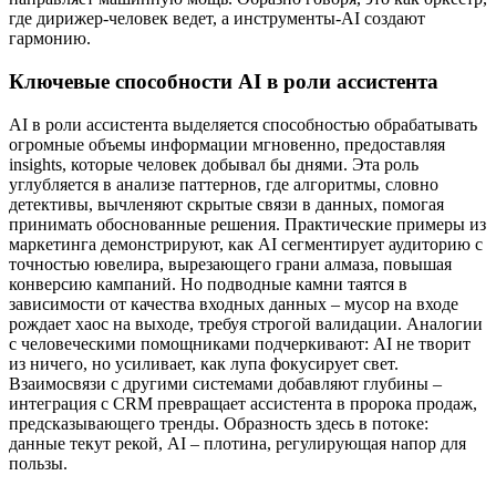
где дирижер-человек ведет, а инструменты-AI создают
гармонию.
Ключевые способности AI в роли ассистента
AI в роли ассистента выделяется способностью обрабатывать
огромные объемы информации мгновенно, предоставляя
insights, которые человек добывал бы днями. Эта роль
углубляется в анализе паттернов, где алгоритмы, словно
детективы, вычленяют скрытые связи в данных, помогая
принимать обоснованные решения. Практические примеры из
маркетинга демонстрируют, как AI сегментирует аудиторию с
точностью ювелира, вырезающего грани алмаза, повышая
конверсию кампаний. Но подводные камни таятся в
зависимости от качества входных данных – мусор на входе
рождает хаос на выходе, требуя строгой валидации. Аналогии
с человеческими помощниками подчеркивают: AI не творит
из ничего, но усиливает, как лупа фокусирует свет.
Взаимосвязи с другими системами добавляют глубины –
интеграция с CRM превращает ассистента в пророка продаж,
предсказывающего тренды. Образность здесь в потоке:
данные текут рекой, AI – плотина, регулирующая напор для
пользы.