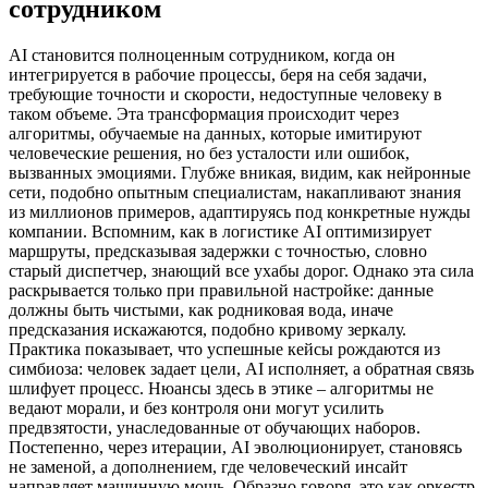
сотрудником
AI становится полноценным сотрудником, когда он
интегрируется в рабочие процессы, беря на себя задачи,
требующие точности и скорости, недоступные человеку в
таком объеме. Эта трансформация происходит через
алгоритмы, обучаемые на данных, которые имитируют
человеческие решения, но без усталости или ошибок,
вызванных эмоциями. Глубже вникая, видим, как нейронные
сети, подобно опытным специалистам, накапливают знания
из миллионов примеров, адаптируясь под конкретные нужды
компании. Вспомним, как в логистике AI оптимизирует
маршруты, предсказывая задержки с точностью, словно
старый диспетчер, знающий все ухабы дорог. Однако эта сила
раскрывается только при правильной настройке: данные
должны быть чистыми, как родниковая вода, иначе
предсказания искажаются, подобно кривому зеркалу.
Практика показывает, что успешные кейсы рождаются из
симбиоза: человек задает цели, AI исполняет, а обратная связь
шлифует процесс. Нюансы здесь в этике – алгоритмы не
ведают морали, и без контроля они могут усилить
предвзятости, унаследованные от обучающих наборов.
Постепенно, через итерации, AI эволюционирует, становясь
не заменой, а дополнением, где человеческий инсайт
направляет машинную мощь. Образно говоря, это как оркестр,