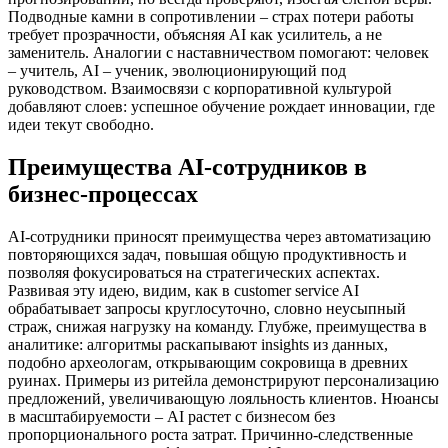
Подводные камни в сопротивлении – страх потери работы
требует прозрачности, объясняя AI как усилитель, а не
заменитель. Аналогии с наставничеством помогают: человек
– учитель, AI – ученик, эволюционирующий под
руководством. Взаимосвязи с корпоративной культурой
добавляют слоев: успешное обучение рождает инновации, где
идеи текут свободно.
Преимущества AI-сотрудников в
бизнес-процессах
AI-сотрудники приносят преимущества через автоматизацию
повторяющихся задач, повышая общую продуктивность и
позволяя фокусироваться на стратегических аспектах.
Развивая эту идею, видим, как в customer service AI
обрабатывает запросы круглосуточно, словно неусыпный
страж, снижая нагрузку на команду. Глубже, преимущества в
аналитике: алгоритмы раскапывают insights из данных,
подобно археологам, открывающим сокровища в древних
руинах. Примеры из ритейла демонстрируют персонализацию
предложений, увеличивающую лояльность клиентов. Нюансы
в масштабируемости – AI растет с бизнесом без
пропорционального роста затрат. Причинно-следственные