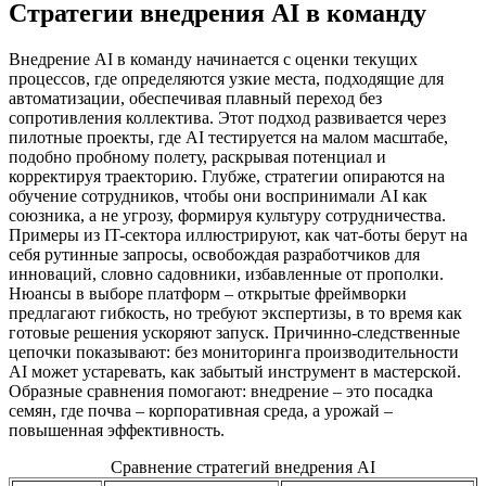
Стратегии внедрения AI в команду
Внедрение AI в команду начинается с оценки текущих
процессов, где определяются узкие места, подходящие для
автоматизации, обеспечивая плавный переход без
сопротивления коллектива. Этот подход развивается через
пилотные проекты, где AI тестируется на малом масштабе,
подобно пробному полету, раскрывая потенциал и
корректируя траекторию. Глубже, стратегии опираются на
обучение сотрудников, чтобы они воспринимали AI как
союзника, а не угрозу, формируя культуру сотрудничества.
Примеры из IT-сектора иллюстрируют, как чат-боты берут на
себя рутинные запросы, освобождая разработчиков для
инноваций, словно садовники, избавленные от прополки.
Нюансы в выборе платформ – открытые фреймворки
предлагают гибкость, но требуют экспертизы, в то время как
готовые решения ускоряют запуск. Причинно-следственные
цепочки показывают: без мониторинга производительности
AI может устаревать, как забытый инструмент в мастерской.
Образные сравнения помогают: внедрение – это посадка
семян, где почва – корпоративная среда, а урожай –
повышенная эффективность.
Сравнение стратегий внедрения AI