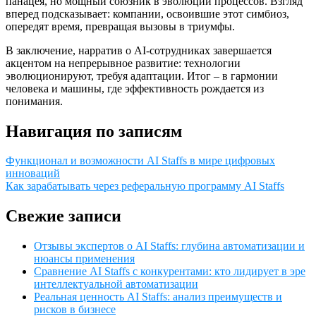
панацея, но мощный союзник в эволюции процессов. Взгляд
вперед подсказывает: компании, освоившие этот симбиоз,
опередят время, превращая вызовы в триумфы.
В заключение, нарратив о AI-сотрудниках завершается
акцентом на непрерывное развитие: технологии
эволюционируют, требуя адаптации. Итог – в гармонии
человека и машины, где эффективность рождается из
понимания.
Навигация по записям
Функционал и возможности AI Staffs в мире цифровых
инноваций
Как зарабатывать через реферальную программу AI Staffs
Свежие записи
Отзывы экспертов о AI Staffs: глубина автоматизации и
нюансы применения
Сравнение AI Staffs с конкурентами: кто лидирует в эре
интеллектуальной автоматизации
Реальная ценность AI Staffs: анализ преимуществ и
рисков в бизнесе