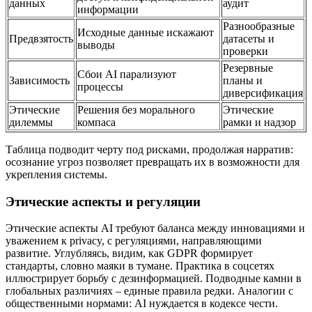
данных
аудит
информации
Разнообразные
Исходные данные искажают
Предвзятость
датасеты и
выводы
проверки
Резервные
Сбои AI парализуют
Зависимость
планы и
процессы
диверсификация
Этические
Решения без морального
Этические
дилеммы
компаса
рамки и надзор
Таблица подводит черту под рисками, продолжая нарратив:
осознание угроз позволяет превращать их в возможности для
укрепления системы.
Этические аспекты и регуляции
Этические аспекты AI требуют баланса между инновациями и
уважением к privacy, с регуляциями, направляющими
развитие. Углубляясь, видим, как GDPR формирует
стандарты, словно маяки в тумане. Практика в соцсетях
иллюстрирует борьбу с дезинформацией. Подводные камни в
глобальных различиях – единые правила редки. Аналогии с
общественными нормами: AI нуждается в кодексе чести.