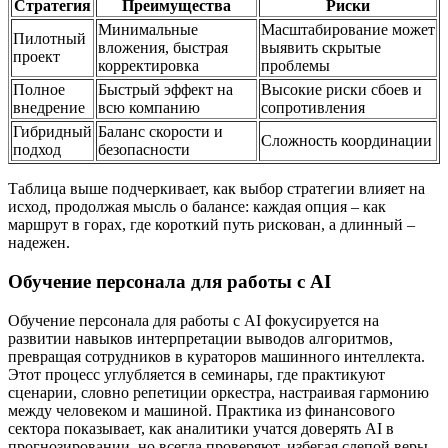
Стратегия
Преимущества
Риски
Минимальные
Масштабирование может
Пилотный
вложения, быстрая
выявить скрытые
проект
корректировка
проблемы
Полное
Быстрый эффект на
Высокие риски сбоев и
внедрение
всю компанию
сопротивления
Гибридный
Баланс скорости и
Сложность координации
подход
безопасности
Таблица выше подчеркивает, как выбор стратегии влияет на
исход, продолжая мысль о балансе: каждая опция – как
маршрут в горах, где короткий путь рискован, а длинный –
надежен.
Обучение персонала для работы с AI
Обучение персонала для работы с AI фокусируется на
развитии навыков интерпретации выводов алгоритмов,
превращая сотрудников в кураторов машинного интеллекта.
Этот процесс углубляется в семинары, где практикуют
сценарии, словно репетиции оркестра, настраивая гармонию
между человеком и машиной. Практика из финансового
сектора показывает, как аналитики учатся доверять AI в
прогнозировании, но всегда проверяют, избегая слепой веры.